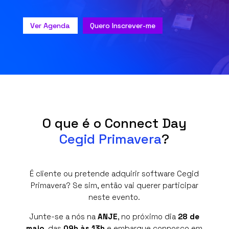
Ver Agenda
Quero Inscrever-me
O que é o Connect Day
Cegid Primavera
?
É cliente ou pretende adquirir software Cegid
Primavera? Se sim, então vai querer participar
neste evento.
Junte-se a nós na
ANJE
, no próximo dia
28 de
maio
, das
09h às 13h
e embarque connosco em