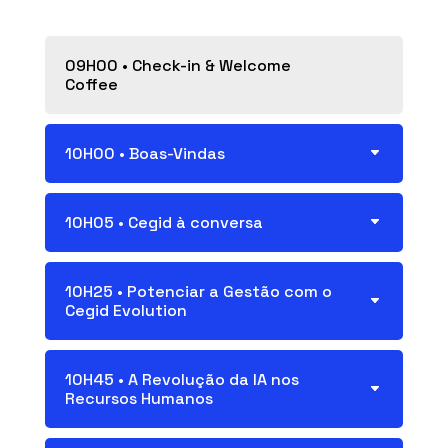
09H00 • Check-in & Welcome
Coffee
10H00 • Boas-Vindas
10H05 • Cegid à conversa
10H25 • Potenciar a Gestão com o
Cegid Evolution
10H45 • A Revolução da IA nos
Recursos Humanos